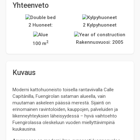
Yhteenveto
2 Huoneet:
2 Kylpyhuoneet
2
Rakennusvuosi: 2005
100 m
Kuvaus
Moderni kattohuoneisto toisella rantaviivalla Calle 
Capitánilla, Fuengirolan sataman alueella, vain 
muutaman askeleen päässä merestä. Sijainti on 
erinomainen ravintoloiden, kauppojen, palveluiden ja 
liikenneyhteyksien läheisyydessä – hyvä vaihtoehto 
Fuengirolassa oleskeluun vuoden miellyttävimpinä 
kuukausina.