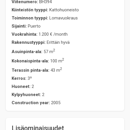
Viitenumero:
BH394
Kiinteistön tyyppi:
Kattohuoneisto
Toiminnon tyyppi:
Lomavuokraus
Sijainti:
Puerto
Vuokrahinta:
1.200 €
/month
Rakennustyyppi:
Erittäin hyvä
2
Asuinpinta-ala:
57 m
2
Kokonaispinta-ala:
100 m
2
Terassin pinta-ala:
43 m
Kerros:
3º
Huoneet:
2
Kylpyhuoneet:
2
Construction year:
2005
Lisäominaisuudet