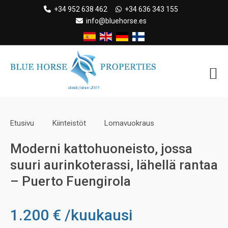
Skip
+34 952 638 462
+34 636 343 155
to
info@bluehorse.es
content
Etusivu
Kiinteistöt
Lomavuokraus
Moderni kattohuoneisto, jossa
suuri aurinkoterassi, lähellä rantaa
– Puerto Fuengirola
1.200 € /kuukausi