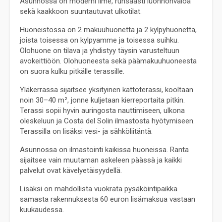
Asunnossa on moderni ilme, runsaasti luonnonvaloa 
sekä kaakkoon suuntautuvat ulkotilat.
Huoneistossa on 2 makuuhuonetta ja 2 kylpyhuonetta, 
joista toisessa on kylpyamme ja toisessa suihku. 
Olohuone on tilava ja yhdistyy täysin varusteltuun 
avokeittiöön. Olohuoneesta sekä päämakuuhuoneesta 
on suora kulku pitkälle terassille.
Yläkerrassa sijaitsee yksityinen kattoterassi, kooltaan 
noin 30–40 m², jonne kuljetaan kierreportaita pitkin. 
Terassi sopii hyvin auringosta nauttimiseen, ulkona 
oleskeluun ja Costa del Solin ilmastosta hyötymiseen. 
Terassilla on lisäksi vesi- ja sähköliitäntä.
Asunnossa on ilmastointi kaikissa huoneissa. Ranta 
sijaitsee vain muutaman askeleen päässä ja kaikki 
palvelut ovat kävelyetäisyydellä.
Lisäksi on mahdollista vuokrata pysäköintipaikka 
samasta rakennuksesta 60 euron lisämaksua vastaan 
kuukaudessa.