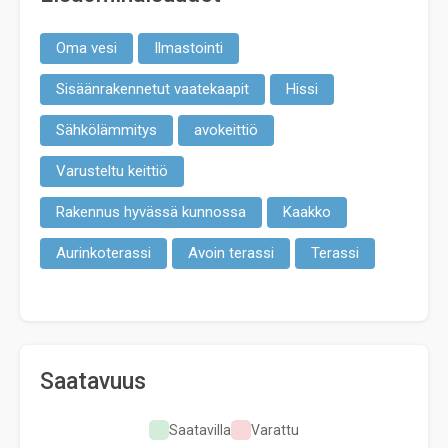
Oma vesi
Ilmastointi
Sisäänrakennetut vaatekaapit
Hissi
Sähkölämmitys
avokeittiö
Varusteltu keittiö
Rakennus hyvässä kunnossa
Kaakko
Aurinkoterassi
Avoin terassi
Terassi
Saatavuus
Saatavilla
Varattu