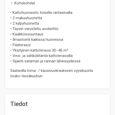
✨ Kohokohdat:
• Kattohuoneisto toisella rantaviivalla
• 2 makuuhuonetta
• 2 kylpyhuonetta
• Täysin varusteltu avokeittiö
• Kaakkoissuuntaus
• Ilmastointi kaikissa huoneissa
• Pääterassi
• Yksityinen kattoterassi 30–40 m²
• Vesi- ja sähköliitäntä kattoterassilla
• Sijainti sataman ja rannan läheisyydessä
Saatavilla loma- / kausivuokraukseen syyskuusta 
touko–kesäkuuhun.
Tiedot