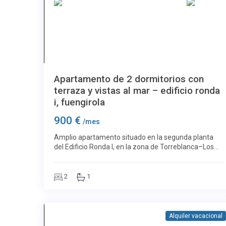
Más imágenes
Los Boliches
27
Apartamento de 2 dormitorios con
terraza y vistas al mar – edificio ronda
i, fuengirola
900 €
/mes
Amplio apartamento situado en la segunda planta
del Edificio Ronda I, en la zona de Torreblanca–Los
Boliches, a pocos pasos del paseo marítimo y la
playa. La vivienda cuenta con aproximadamente 85
2
1
Alquiler vacacional