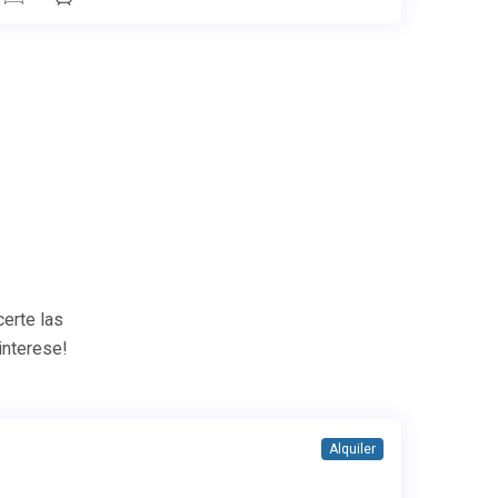
erte las
interese!
Alquiler