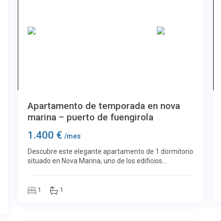
Más imágenes
Puerto
34
Apartamento de temporada en nova
marina – puerto de fuengirola
1.400 €
/mes
Descubre este elegante apartamento de 1 dormitorio
situado en Nova Marina, uno de los edificios
residenciales de nueva construcción más exclusivos
de Fuengirola. Una ubicación privilegiada, a escas
1
1