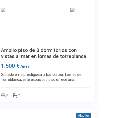
Torreblanca
49
Amplio piso de 3 dormitorios con
vistas al mar en lomas de torreblanca
1.500 €
/mes
Situado en la prestigiosa urbanización Lomas de
Torreblanca, este espacioso piso ofrece una
excelente combinación de amplitud, comodidad y
entorno natural, a pocos minutos de las playas de
Fuengirol
3
2
Alquiler