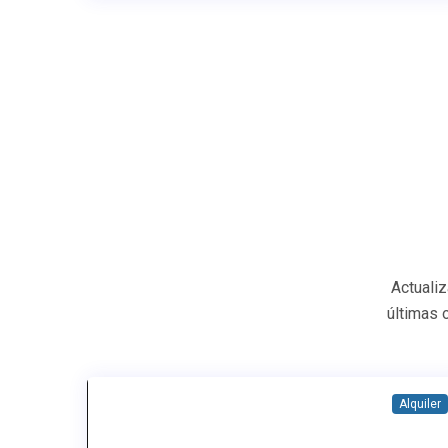
Actuali
últimas 
Alquiler