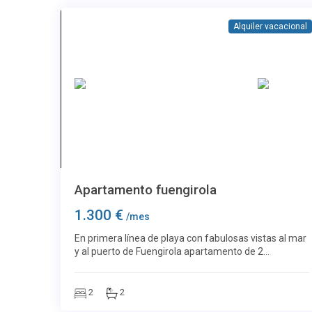
Alquiler vacacional
Más imágenes
Torreblanca
31
Apartamento fuengirola
1.300 €
/mes
En primera línea de playa con fabulosas vistas al mar
y al puerto de Fuengirola apartamento de 2
dormitorios con 2 baños Tiene mucha luz por su
orientación al sureste y una terraza amplia con
2
2