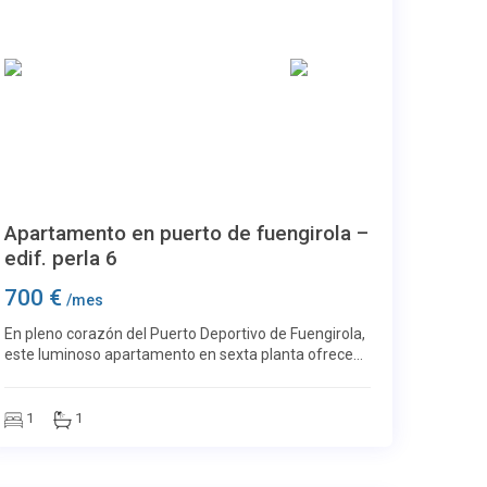
Paseo maritimo
16
Apartamento en puerto de fuengirola –
edif. perla 6
700 €
/mes
En pleno corazón del Puerto Deportivo de Fuengirola,
este luminoso apartamento en sexta planta ofrece
espectaculares vistas al mar y al puerto. Orientación
este, ideal para disfrutar del sol de la m
1
1