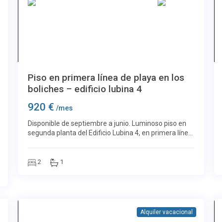
Más imágenes
Los Boliches
15
Piso en primera línea de playa en los
boliches – edificio lubina 4
920 €
/mes
Disponible de septiembre a junio. Luminoso piso en
segunda planta del Edificio Lubina 4, en primera línea
de playa de Los Boliches, Fuengirola. Orientado al
noreste, con vistas a la tranquila call
2
1
Alquiler vacacional