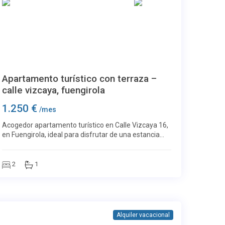
Centro Ciudad
26
Apartamento turístico con terraza –
calle vizcaya, fuengirola
1.250 €
/mes
Acogedor apartamento turístico en Calle Vizcaya 16,
en Fuengirola, ideal para disfrutar de una estancia
cómoda cerca de todos los servicios. Dispone de
salón-comedor luminoso con salida a terraza
2
1
Alquiler vacacional