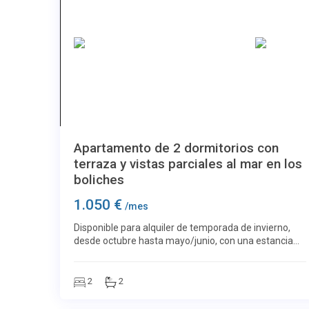
Más imágenes
Los Boliches
23
Apartamento de 2 dormitorios con
terraza y vistas parciales al mar en los
boliches
1.050 €
/mes
Disponible para alquiler de temporada de invierno,
desde octubre hasta mayo/junio, con una estancia
mínima de 8-9 meses. Situado en una excelente
segunda línea de playa, este luminoso apartamento
d
2
2