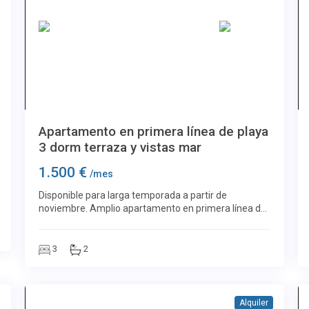
Más imágenes
Los Boliches
21
Apartamento en primera línea de playa
3 dorm terraza y vistas mar
1.500 €
/mes
Disponible para larga temporada a partir de
noviembre. Amplio apartamento en primera línea de
playa situado en Los Boliches, Fuengirola, en el
conocido Edificio España. Vivienda muy luminosa con
ap
3
2
Alquiler