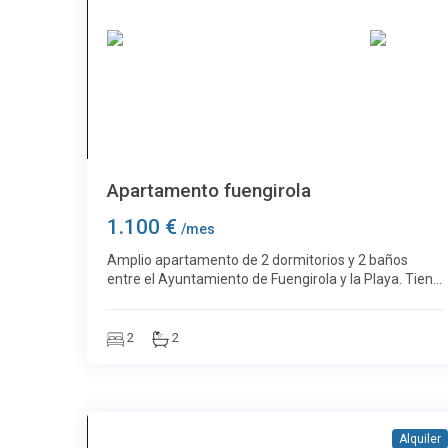
Más imágenes
Centro Ciudad
19
Apartamento fuengirola
1.100 €
/mes
Amplio apartamento de 2 dormitorios y 2 baños
entre el Ayuntamiento de Fuengirola y la Playa. Tiene
cocina americana moderna y equipada, en el salón
Aire acondicionado (frio/calor), sofá chaise
2
2
Alquiler