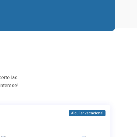
erte las
interese!
Alquiler vacacional