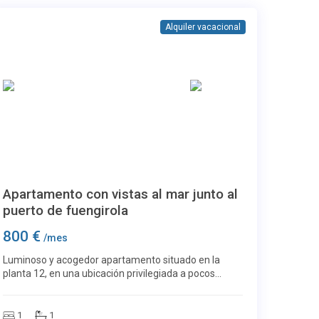
Alquiler vacacional
Centro Ciudad
22
Apartamento con vistas al mar junto al
puerto de fuengirola
800 €
/mes
Luminoso y acogedor apartamento situado en la
planta 12, en una ubicación privilegiada a pocos
pasos del puerto deportivo, el centro de Fuengirola y
sus playas. Gracias a su orientación sur-suroest
1
1