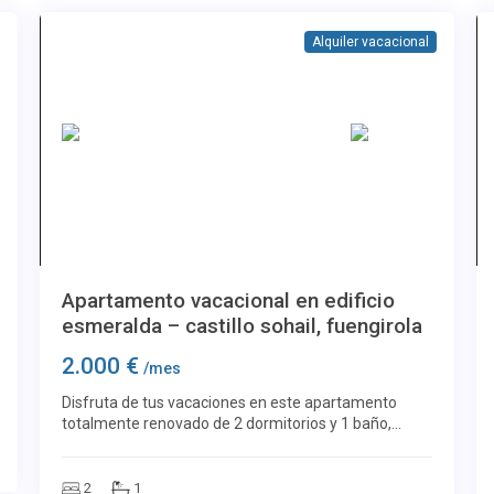
Alquiler vacacional
Más imágenes
El Castillo Sohail
18
Apartamento vacacional en edificio
esmeralda – castillo sohail, fuengirola
2.000 €
/mes
Disfruta de tus vacaciones en este apartamento
totalmente renovado de 2 dormitorios y 1 baño,
situado en Calle Europa, Edificio Esmeralda, a un
paso del Castillo Sohail y de la playa. El alojamiento
2
1