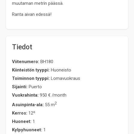
muutaman metrin päässä.
Ranta aivan edessä!
Tiedot
Viitenumero:
BH180
Kiinteistön tyyppi:
Huoneisto
Toiminnon tyyppi:
Lomavuokraus
Sijainti:
Puerto
Vuokrahinta:
950 €
/month
2
Asuinpinta-ala:
55 m
Kerros:
12º
Huoneet:
1
Kylpyhuoneet:
1