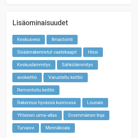
Lisäominaisuudet
Keskusvesi
Ilmastointi
Sisäänrakennetut vaatekaapit
Hissi
Keskuslämmitys
Sähkölämmitys
avokeittiö
Varusteltu keittiö
Remontoitu keittiö
Rakennus hyvässä kunnossa
Lounais
Yhteinen uima-allas
Ensimmäinen linja
Turvaovi
Merinäköala