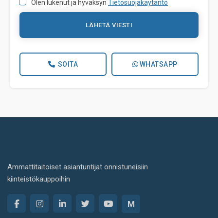
Olen lukenut ja hyväksyn
Tietosuojakäytäntö
LÄHETÄ VIESTI
SOITA
WHATSAPP
Ammattitaitoiset asiantuntijat onnistuneisiin
kiinteistökauppoihin
M