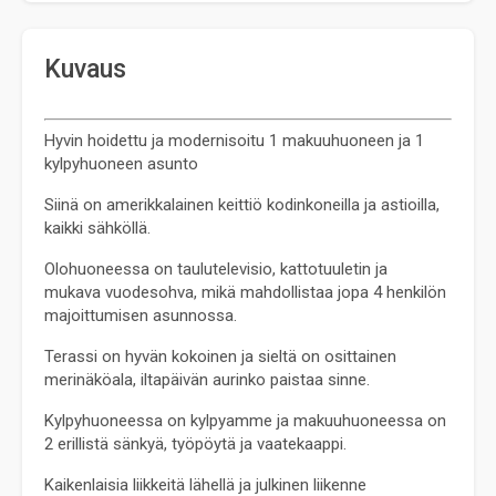
Kuvaus
Hyvin hoidettu ja modernisoitu 1 makuuhuoneen ja 1 
kylpyhuoneen asunto
Siinä on amerikkalainen keittiö kodinkoneilla ja astioilla, 
kaikki sähköllä.
Olohuoneessa on taulutelevisio, kattotuuletin ja 
mukava vuodesohva, mikä mahdollistaa jopa 4 henkilön 
majoittumisen asunnossa.
Terassi on hyvän kokoinen ja sieltä on osittainen 
merinäköala, iltapäivän aurinko paistaa sinne.
Kylpyhuoneessa on kylpyamme ja makuuhuoneessa on 
2 erillistä sänkyä, työpöytä ja vaatekaappi.
Kaikenlaisia liikkeitä lähellä ja julkinen liikenne 