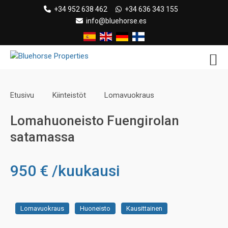
Skip
+34 952 638 462
+34 636 343 155
to
info@bluehorse.es
content
Etusivu
Kiinteistöt
Lomavuokraus
Lomahuoneisto Fuengirolan
satamassa
950 € /kuukausi
Lomavuokraus
Huoneisto
Kausittainen