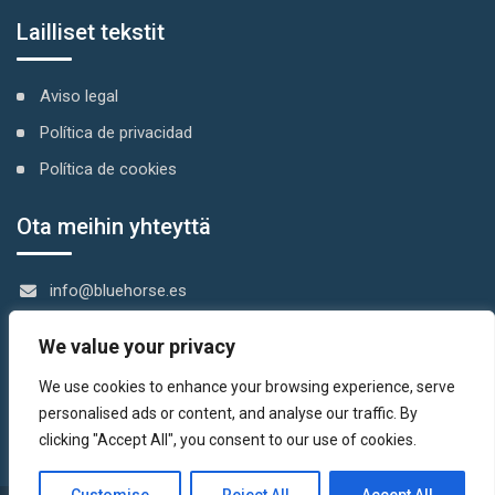
Lailliset tekstit
Aviso legal
Política de privacidad
Política de cookies
Ota meihin yhteyttä
info@bluehorse.es
salo.anita@gmail.com
We value your privacy
+34 952 638 462
We use cookies to enhance your browsing experience, serve
+34 636 343 155
personalised ads or content, and analyse our traffic. By
+34 636 343 155
clicking "Accept All", you consent to our use of cookies.