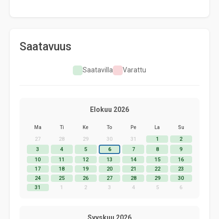
Saatavuus
Saatavilla
Varattu
Elokuu 2026
Ma
Ti
Ke
To
Pe
La
Su
27
28
29
30
31
1
2
3
4
5
6
7
8
9
10
11
12
13
14
15
16
17
18
19
20
21
22
23
24
25
26
27
28
29
30
31
1
2
3
4
5
6
Syyskuu 2026