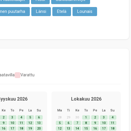
inen puutarha
Länsi
Etelä
Lounais
atavilla
Varattu
yyskuu 2026
Lokakuu 2026
Ke
To
Pe
La
Su
Ma
Ti
Ke
To
Pe
La
Su
2
3
4
5
6
28
29
30
1
2
3
4
9
10
11
12
13
5
6
7
8
9
10
11
16
17
18
19
20
12
13
14
15
16
17
18