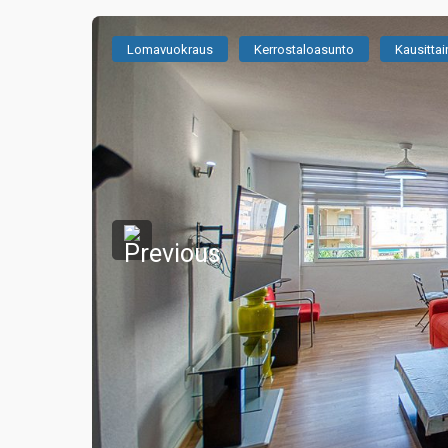
Lomavuokraus
Kerrostaloasunto
Kausitta