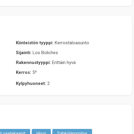
Kiinteistön tyyppi:
Kerrostaloasunto
Sijainti:
Los Boliches
Rakennustyyppi:
Erittäin hyvä
Kerros:
5º
Kylpyhuoneet:
2
t vaatekaapit
Hissi
Sähkölämmitys