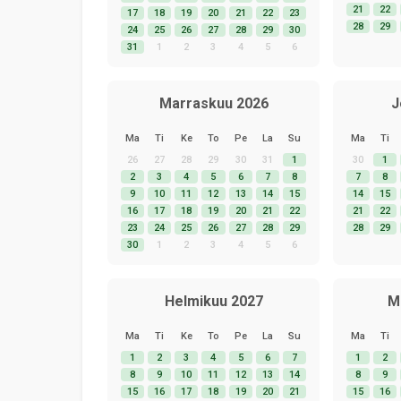
21
22
17
18
19
20
21
22
23
28
29
24
25
26
27
28
29
30
31
1
2
3
4
5
6
Marraskuu 2026
J
Ma
Ti
Ke
To
Pe
La
Su
Ma
Ti
26
27
28
29
30
31
1
30
1
2
3
4
5
6
7
8
7
8
9
10
11
12
13
14
15
14
15
16
17
18
19
20
21
22
21
22
23
24
25
26
27
28
29
28
29
30
1
2
3
4
5
6
Helmikuu 2027
M
Ma
Ti
Ke
To
Pe
La
Su
Ma
Ti
1
2
3
4
5
6
7
1
2
8
9
10
11
12
13
14
8
9
15
16
17
18
19
20
21
15
16