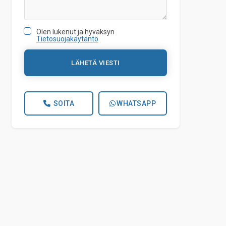
Olen lukenut ja hyväksyn
Tietosuojakäytäntö
LÄHETÄ VIESTI
SOITA
WHATSAPP