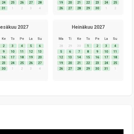
24
25
26
27
28
19
20
21
22
23
24
25
31
1
2
3
4
26
27
28
29
30
1
2
esäkuu 2027
Heinäkuu 2027
Ke
To
Pe
La
Su
Ma
Ti
Ke
To
Pe
La
Su
2
3
4
5
6
28
29
30
1
2
3
4
9
10
11
12
13
5
6
7
8
9
10
11
16
17
18
19
20
12
13
14
15
16
17
18
23
24
25
26
27
19
20
21
22
23
24
25
30
1
2
3
4
26
27
28
29
30
31
1