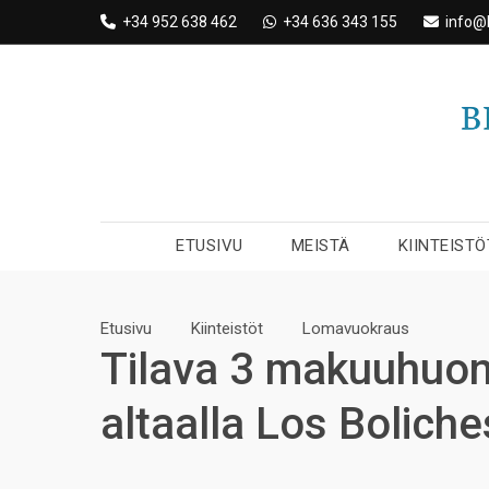
Skip
+34 952 638 462
+34 636 343 155
info@
to
content
ETUSIVU
MEISTÄ
KIINTEISTÖ
Etusivu
Kiinteistöt
Lomavuokraus
Tilava 3 makuuhuon
altaalla Los Boliche