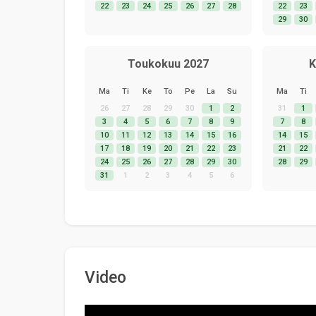
22
23
24
25
26
27
28
22
23
29
30
Toukokuu 2027
K
Ma
Ti
Ke
To
Pe
La
Su
Ma
Ti
26
27
28
29
30
1
2
31
1
3
4
5
6
7
8
9
7
8
10
11
12
13
14
15
16
14
15
17
18
19
20
21
22
23
21
22
24
25
26
27
28
29
30
28
29
31
1
2
3
4
5
6
Video