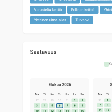
Varusteltu keittiö
Erillinen keittiö
Yhte
Yhteinen uima-allas
Turvaovi
Saatavuus
Sa
Elokuu 2026
S
Ma
Ti
Ke
To
Pe
La
Su
Ma
Ti
27
28
29
30
31
1
2
31
1
7
8
3
4
5
6
7
8
9
14
15
10
11
12
13
14
15
16