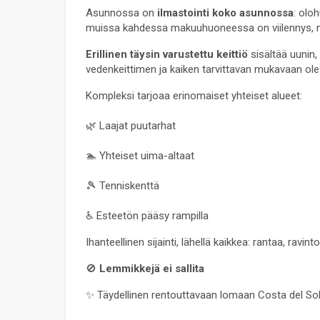
Asunnossa on 
ilmastointi koko asunnossa
: olo
muissa kahdessa makuuhuoneessa on viilennys, m
Erillinen täysin varustettu keittiö
 sisältää uunin,
vedenkeittimen ja kaiken tarvittavan mukavaan ole
Kompleksi tarjoaa erinomaiset yhteiset alueet:
🌿 Laajat puutarhat
🏊 Yhteiset uima-altaat
🎾 Tenniskenttä
♿ Esteetön pääsy rampilla
Ihanteellinen sijainti, lähellä kaikkea: rantaa, ravint
🚫 
Lemmikkejä ei sallita
✨ Täydellinen rentouttavaan lomaan Costa del Soli