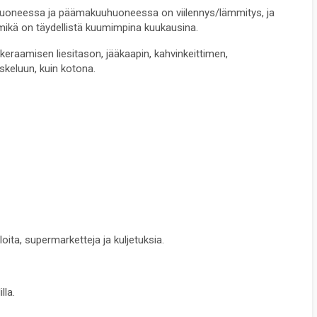
huoneessa ja päämakuuhuoneessa on viilennys/lämmitys, ja 
ikä on täydellistä kuumimpina kuukausina.
 keraamisen liesitason, jääkaapin, kahvinkeittimen, 
skeluun, kuin kotona.
oloita, supermarketteja ja kuljetuksia.
lla.