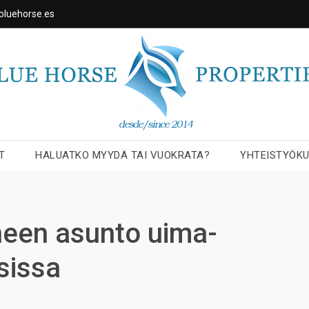
bluehorse.es
T
HALUATKO MYYDÄ TAI VUOKRATA?
YHTEISTYÖK
een asunto uima-
sissa