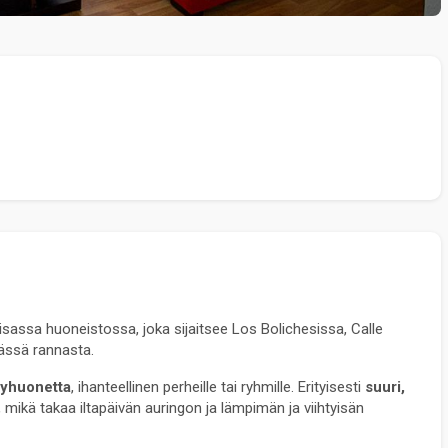
oisassa huoneistossa, joka sijaitsee Los Bolichesissa, Calle 
ässä rannasta.
pyhuonetta
, ihanteellinen perheille tai ryhmille. Erityisesti 
suuri, 
mikä takaa iltapäivän auringon ja lämpimän ja viihtyisän 