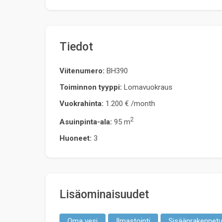
Tiedot
Viitenumero:
BH390
Toiminnon tyyppi:
Lomavuokraus
Vuokrahinta:
1.200 €
/month
2
Asuinpinta-ala:
95 m
Huoneet:
3
Lisäominaisuudet
Oma vesi
Ilmastointi
Sisäänrakennetu