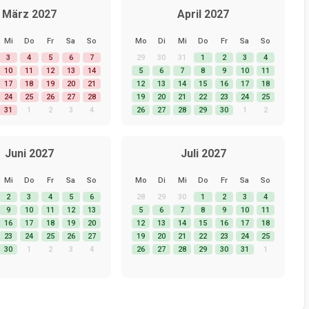
März 2027
April 2027
Mi
Do
Fr
Sa
So
Mo
Di
Mi
Do
Fr
Sa
So
3
4
5
6
7
29
30
31
1
2
3
4
10
11
12
13
14
5
6
7
8
9
10
11
17
18
19
20
21
12
13
14
15
16
17
18
24
25
26
27
28
19
20
21
22
23
24
25
31
1
2
3
4
26
27
28
29
30
1
2
Juni 2027
Juli 2027
Mi
Do
Fr
Sa
So
Mo
Di
Mi
Do
Fr
Sa
So
2
3
4
5
6
28
29
30
1
2
3
4
9
10
11
12
13
5
6
7
8
9
10
11
16
17
18
19
20
12
13
14
15
16
17
18
23
24
25
26
27
19
20
21
22
23
24
25
30
1
2
3
4
26
27
28
29
30
31
1