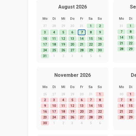
August 2026
Se
Mo
Di
Mi
Do
Fr
Sa
So
Mo
Di
27
28
29
30
31
1
2
31
1
7
8
3
4
5
6
7
8
9
14
15
10
11
12
13
14
15
16
21
22
17
18
19
20
21
22
23
28
29
24
25
26
27
28
29
30
31
1
2
3
4
5
6
November 2026
D
Mo
Di
Mi
Do
Fr
Sa
So
Mo
Di
26
27
28
29
30
31
1
30
1
2
3
4
5
6
7
8
7
8
9
10
11
12
13
14
15
14
15
16
17
18
19
20
21
22
21
22
23
24
25
26
27
28
29
28
29
30
1
2
3
4
5
6