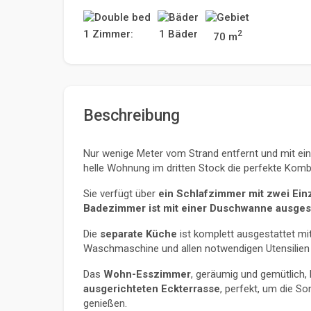
1 Zimmer:
1 Bäder
2
70 m
Beschreibung
Nur wenige Meter vom Strand entfernt und mit eine
helle Wohnung im dritten Stock die perfekte Kom
Sie verfügt über 
ein Schlafzimmer mit zwei Ein
Badezimmer ist mit einer Duschwanne ausgest
Die 
separate Küche
 ist komplett ausgestattet mi
Waschmaschine und allen notwendigen Utensilien 
Das 
Wohn-Esszimmer
, geräumig und gemütlich, 
ausgerichteten Eckterrasse
, perfekt, um die S
genießen.