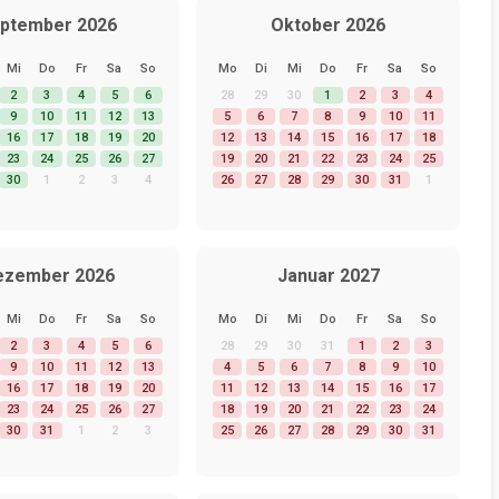
ptember 2026
Oktober 2026
Mi
Do
Fr
Sa
So
Mo
Di
Mi
Do
Fr
Sa
So
2
3
4
5
6
28
29
30
1
2
3
4
9
10
11
12
13
5
6
7
8
9
10
11
16
17
18
19
20
12
13
14
15
16
17
18
23
24
25
26
27
19
20
21
22
23
24
25
30
1
2
3
4
26
27
28
29
30
31
1
ezember 2026
Januar 2027
Mi
Do
Fr
Sa
So
Mo
Di
Mi
Do
Fr
Sa
So
2
3
4
5
6
28
29
30
31
1
2
3
9
10
11
12
13
4
5
6
7
8
9
10
16
17
18
19
20
11
12
13
14
15
16
17
23
24
25
26
27
18
19
20
21
22
23
24
30
31
1
2
3
25
26
27
28
29
30
31