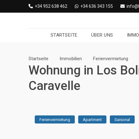
Skip
+34 952 638 462
+34 636 343 155
info@
to
content
STARTSEITE
ÜBER UNS
IMMO
Startseite
Immobilien
Ferienvermietung
Wohnung in Los Bo
Caravelle
Ferienvermietung
Apartment
Saisonal