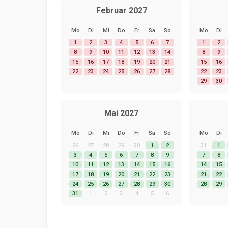
Februar 2027
Mo
Di
Mi
Do
Fr
Sa
So
Mo
Di
1
2
3
4
5
6
7
1
2
8
9
10
11
12
13
14
8
9
15
16
17
18
19
20
21
15
16
22
23
24
25
26
27
28
22
23
29
30
Mai 2027
Mo
Di
Mi
Do
Fr
Sa
So
Mo
Di
26
27
28
29
30
1
2
31
1
3
4
5
6
7
8
9
7
8
10
11
12
13
14
15
16
14
15
17
18
19
20
21
22
23
21
22
24
25
26
27
28
29
30
28
29
31
1
2
3
4
5
6