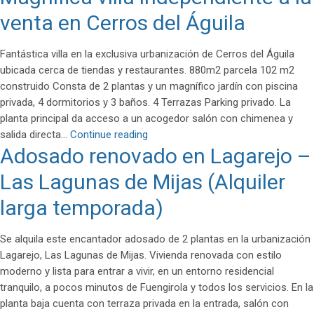
en
venta en Cerros del Águila
planta
baja
Fantástica villa en la exclusiva urbanización de Cerros del Águila
con
ubicada cerca de tiendas y restaurantes. 880m2 parcela 102 m2
terraza
construido Consta de 2 plantas y un magnífico jardín con piscina
y
privada, 4 dormitorios y 3 baños. 4 Terrazas Parking privado. La
jardín
planta principal da acceso a un acogedor salón con chimenea y
–
Magnífica
salida directa…
Continue reading
Mijas
Adosado renovado en Lagarejo –
villa
Golf
independiente
Las Lagunas de Mijas (Alquiler
a
la
larga temporada)
venta
en
Se alquila este encantador adosado de 2 plantas en la urbanización
Cerros
Lagarejo, Las Lagunas de Mijas. Vivienda renovada con estilo
del
moderno y lista para entrar a vivir, en un entorno residencial
Águila
tranquilo, a pocos minutos de Fuengirola y todos los servicios. En la
planta baja cuenta con terraza privada en la entrada, salón con