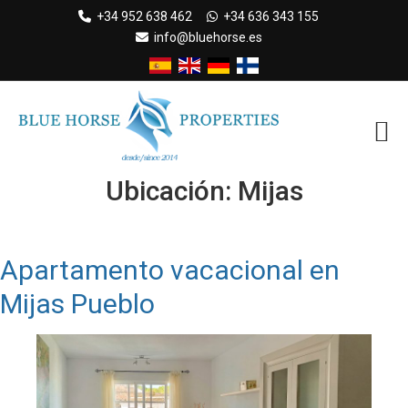
Skip
+34 952 638 462
+34 636 343 155
to
info@bluehorse.es
content
Ubicación:
Mijas
Apartamento vacacional en
Mijas Pueblo