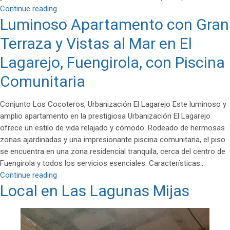
Pareado
Continue reading
Luminoso Apartamento con Gran
sin
amueblar
Terraza y Vistas al Mar en El
en
Riversol
Lagarejo, Fuengirola, con Piscina
–
Comunitaria
Riviera
del
Sol
Conjunto Los Cocoteros, Urbanización El Lagarejo Este luminoso y
Calahonda
amplio apartamento en la prestigiosa Urbanización El Lagarejo
ofrece un estilo de vida relajado y cómodo. Rodeado de hermosas
zonas ajardinadas y una impresionante piscina comunitaria, el piso
se encuentra en una zona residencial tranquila, cerca del centro de
Fuengirola y todos los servicios esenciales. Características…
Luminoso
Continue reading
Local en Las Lagunas Mijas
Apartamento
con
Gran
Terraza