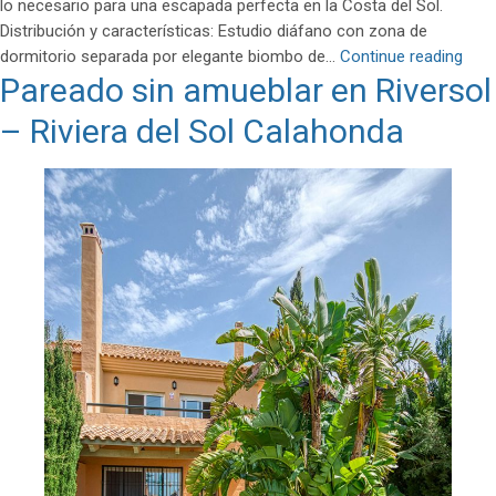
lo necesario para una escapada perfecta en la Costa del Sol.
–
Distribución y características: Estudio diáfano con zona de
Las
Estu
dormitorio separada por elegante biombo de…
Continue reading
Lagunas
Pareado sin amueblar en Riversol
vaca
de
mod
Mijas
– Riviera del Sol Calahonda
en
Las
Lagu
Mija