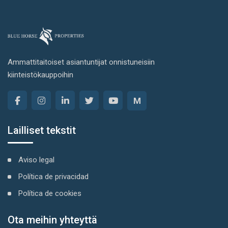
pagination
Ammattitaitoiset asiantuntijat onnistuneisiin
kiinteistökauppoihin
M
Lailliset tekstit
Aviso legal
Política de privacidad
Política de cookies
Ota meihin yhteyttä