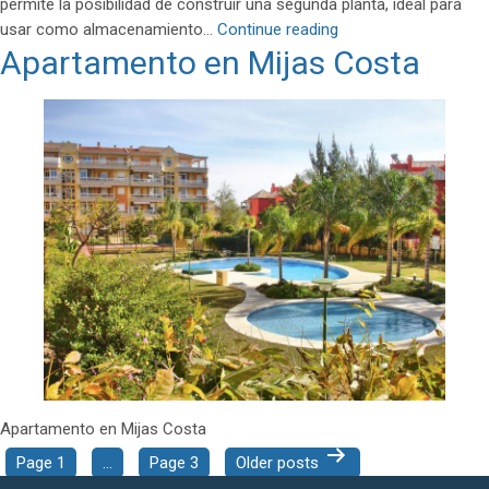
permite la posibilidad de construir una segunda planta, ideal para
Local
usar como almacenamiento…
Continue reading
Apartamento en Mijas Costa
en
Las
Lagunas
Mijas
Apartamento en Mijas Costa
Posts
Page 1
…
Page 3
Older
posts