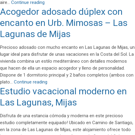
Adosado
aire…
Continue reading
Acogedor adosado dúplex con
renovado
en
encanto en Urb. Mimosas – Las
Lagarejo
–
Lagunas de Mijas
Las
Lagunas
Precioso adosado con mucho encanto en Las Lagunas de Mijas, un
de
lugar ideal para disfrutar de unas vacaciones en la Costa del Sol. La
Mijas
vivienda combina un estilo mediterráneo con detalles modernos
(Alquiler
que hacen de ella un espacio acogedor y lleno de personalidad.
larga
Dispone de 1 dormitorio principal y 2 baños completos (ambos con
temporada)
Acogedor
plato…
Continue reading
Estudio vacacional moderno en
adosado
dúplex
Las Lagunas, Mijas
con
encanto
Disfruta de una estancia cómoda y moderna en este precioso
en
estudio completamente equipado! Ubicado en Camino de Santiago,
Urb.
en la zona de Las Lagunas de Mijas, este alojamiento ofrece todo
Mimosas