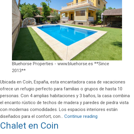
Bluehorse Properties - www.bluehorse.es **Since
2013**
Ubicada en Coín, España, esta encantadora casa de vacaciones
ofrece un refugio perfecto para familias o grupos de hasta 10
personas. Con 4 amplias habitaciones y 3 baños, la casa combina
el encanto rústico de techos de madera y paredes de piedra vista
con modernas comodidades. Los espacios interiores están
Retiro
diseñados para el confort, con…
Continue reading
Chalet en Coin
en
Coín: