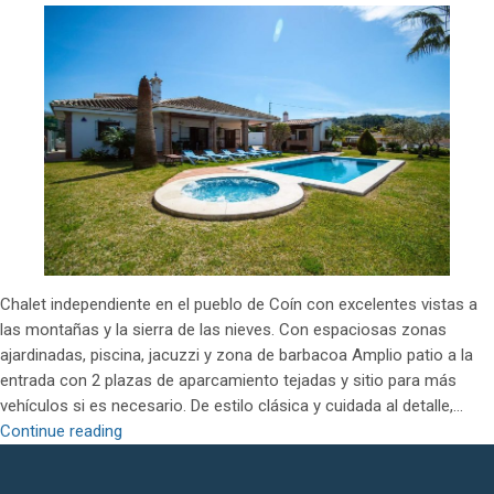
Casa
de
Vacaciones
con
Piscina
y
Encanto
Rústico
Chalet independiente en el pueblo de Coín con excelentes vistas a
las montañas y la sierra de las nieves. Con espaciosas zonas
ajardinadas, piscina, jacuzzi y zona de barbacoa Amplio patio a la
entrada con 2 plazas de aparcamiento tejadas y sitio para más
vehículos si es necesario. De estilo clásica y cuidada al detalle,…
Chalet
Continue reading
en
Coin