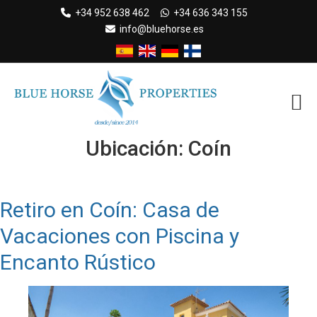
Skip
+34 952 638 462
+34 636 343 155
to
info@bluehorse.es
content
Ubicación:
Coín
Retiro en Coín: Casa de
Vacaciones con Piscina y
Encanto Rústico